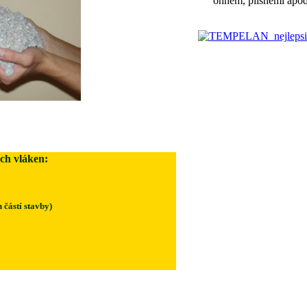
ohněm, plísněmi a
ch vláken:
 částí stavby)