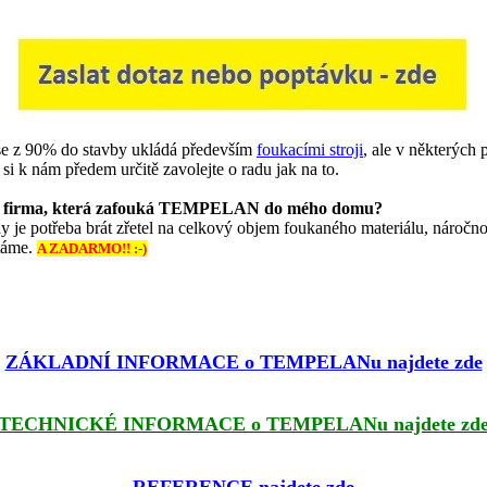
 90% do stavby ukládá především
foukacími stroji
, ale v některých 
si k nám předem určitě zavolejte o radu jak na to.
vat firma, která zafouká TEMPELAN do mého domu?
 je potřeba brát zřetel na celkový objem foukaného materiálu, náročnost
táme.
A ZADARMO!! :-)
ZÁKLADNÍ INFORMACE o TEMPELANu najdete zde
TECHNICKÉ INFORMACE o TEMPELANu najdete zd
REFERENCE najdete zde