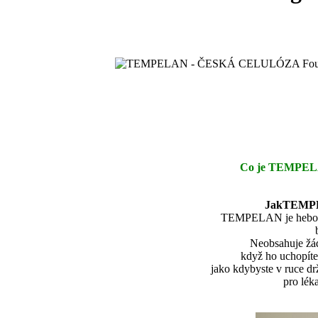
Co je TEMPEL
JakTEMP
TEMPELAN je hebouč
Neobsahuje žád
když ho uchopíte 
jako kdybyste v ruce drž
pro léka