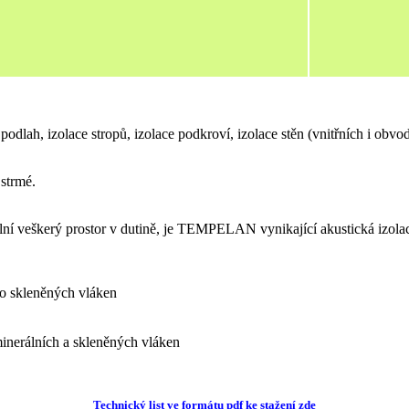
dlah, izolace stropů, izolace podkroví, izolace stěn (vnitřních i obv
strmé.
plní veškerý prostor v dutině, je TEMPELAN vynikající akustická izola
bo skleněných vláken
minerálních a skleněných vláken
Technický list ve formátu pdf ke stažení zde