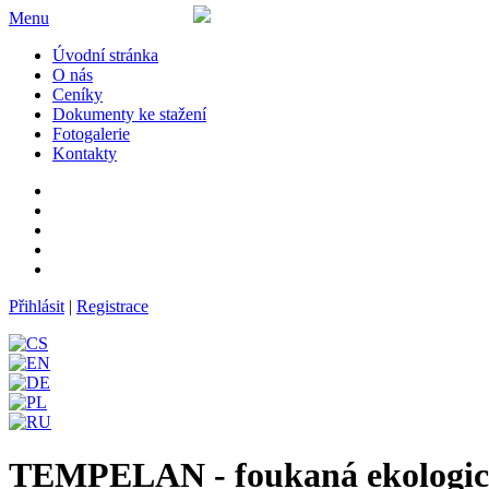
Menu
Úvodní stránka
O nás
Ceníky
Dokumenty ke stažení
Fotogalerie
Kontakty
Přihlásit
|
Registrace
TEMPELAN - foukaná ekologická 