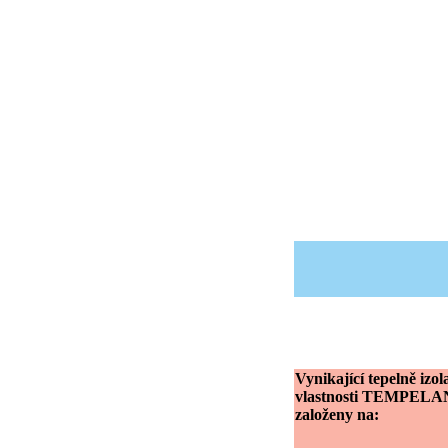
Vynikající tepelně izol
vlastnosti TEMPELAN
založeny na: