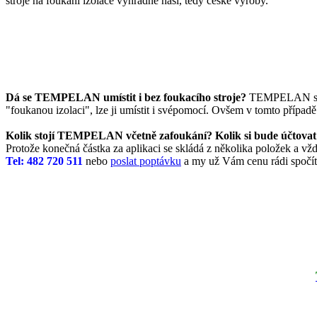
stroje na foukání izolace výhradně naší, tedy české výroby.
Dá se TEMPELAN umístit i bez foukacího stroje?
TEMPELAN se z
"foukanou izolaci", lze ji umístit i svépomocí. Ovšem v tomto případě 
Kolik stojí TEMPELAN včetně zafoukání? Kolik si bude účto
Protože konečná částka za aplikaci se skládá z několika položek a vždy
Tel: 482 720 511
nebo
poslat poptávku
a my už Vám cenu rádi spočí