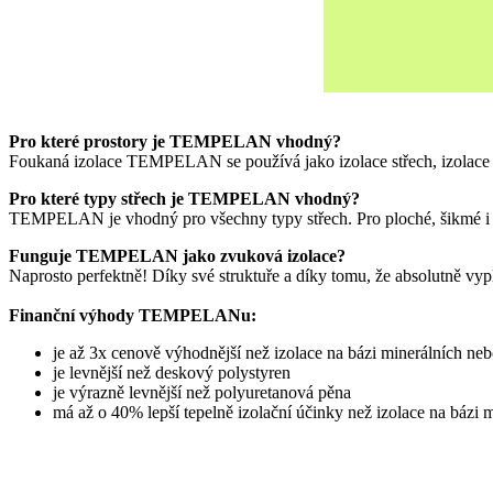
Pro které prostory je TEMPELAN vhodný?
Foukaná izolace TEMPELAN se používá jako izolace střech, izolace po
Pro které typy střech je TEMPELAN vhodný?
TEMPELAN je vhodný pro všechny typy střech. Pro ploché, šikmé i 
Funguje TEMPELAN jako zvuková izolace?
Naprosto perfektně! Díky své struktuře a díky tomu, že absolutně vy
Finanční výhody TEMPELANu:
je až 3x cenově výhodnější než izolace na bázi minerálních ne
je levnější než deskový polystyren
je výrazně levnější než polyuretanová pěna
má až o 40% lepší tepelně izolační účinky než izolace na bázi 