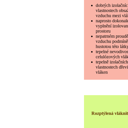
dobrých izolační
vlastnostech obs
vzduchu mezi vl
naprosto dokona
vyplnění izolova
prostoru
nepatrném proudě
vzduchu podmín
hustotou této látk
tepelné nevodivos
celulózových vlá
tepelně izolačních
vlastnostech dřev
vláken
Rozptýlená vlákn