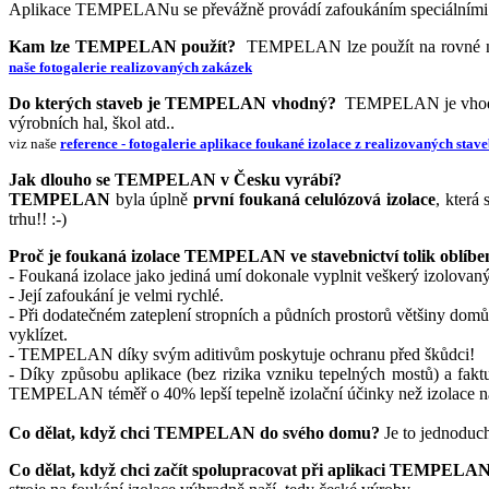
Aplikace TEMPELANu se převážně provádí zafoukáním speciálními 
Kam lze TEMPELAN použít?
TEMPELAN lze použít na rovné nepoc
naše fotogalerie realizovaných zakázek
Do kterých staveb je TEMPELAN vhodný?
TEMPELAN je vhodný d
výrobních hal, škol atd..
viz naše
reference - fotogalerie aplikace foukané izolace z realizovaných stav
Jak dlouho se TEMPELAN v Česku vyrábí?
TEMPELAN
byla úplně
první foukaná celulózová izolace
, která
trhu!! :-)
Proč je foukaná izolace TEMPELAN ve stavebnictví tolik oblíbe
- Foukaná izolace jako jediná umí dokonale vyplnit veškerý iz
- Její zafoukání je velmi rychlé.
- Při dodatečném zateplení stropních a půdních prostorů většiny dom
vyklízet.
- TEMPELAN díky svým aditivům poskytuje ochranu před škůdci!
- Díky způsobu aplikace (bez rizika vzniku tepelných mostů) a f
TEMPELAN téměř o 40% lepší tepelně izolační účinky než izolace na
Co dělat, když chci TEMPELAN do svého domu?
Je to jednoduch
Co dělat, když chci začít spolupracovat při aplikaci TEMPELA