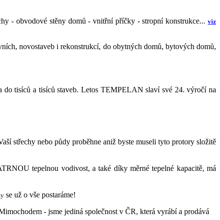
 - obvodové stěny domů - vnitřní příčky - stropní konstrukce...
viz
ích, novostaveb i rekonstrukcí, do obytných domů, bytových domů,
a do tisíců a tisíců staveb. Letos TEMPELAN slaví své 24. výročí na
ší střechy nebo půdy proběhne aniž byste museli tyto protory složitě
ATRNOU tepelnou vodivost, a také díky měrné tepelné kapacitě, má
se už o vše postaráme!
my
. Mimochodem - jsme jediná společnost v ČR, která vyrábí a prodává