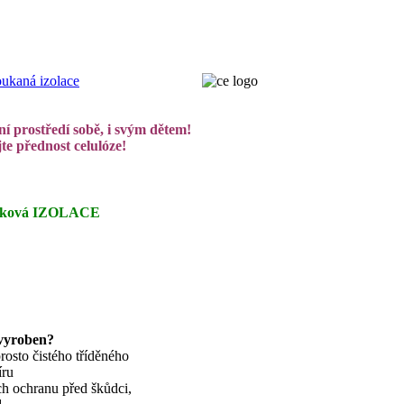
ní prostředí sobě, i svým dětem!
te přednost celulóze!
uková IZOLACE
vyroben?
sto čistého tříděného
íru
ch ochranu před škůdci,