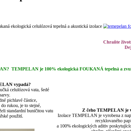
Chraňte život
Dej
AN? TEMPELAN je 100% ekologická FOUKANÁ tepelná a zv
ELAN vypadá?
ká celulózová vata, šedé
barvy.
né pichlavé částice,
do rukou, je to stejné,
Z čeho TEMPELAN je 
eli standardní buničitou vatu
Izolace TEMPELAN je vyrobena z napro
řské použití.
recyklovaného pap
a 100% ekologických aditiv poskytující