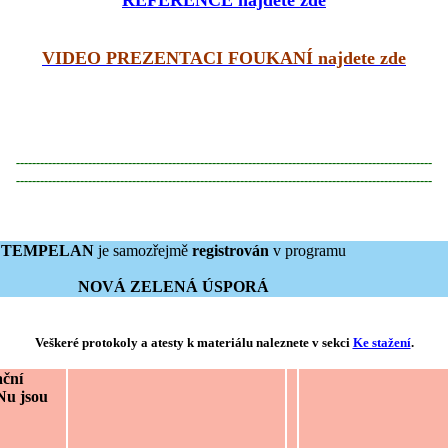
VIDEO PREZENTACI FOUKANÍ najdete zde
--------------------------------------------------------------------------------------------------------
--------------------------------------------------------------------------------------------------------
TEMPELAN
je samozřejmě
registrován
v programu
NOVÁ ZELENÁ ÚSPORÁ
Veškeré protokoly a atesty k materiálu naleznete v sekci
Ke stažení
.
ační
u jsou