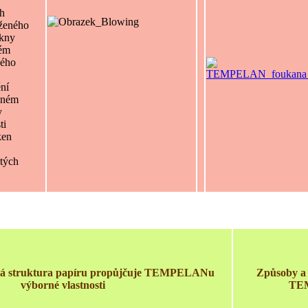
ch
aženého
ákny
lém
ného
ní
ěném
y
ti
ken
itých
itá struktura papíru propůjčuje TEMPELANu
Způsoby a 
výborné vlastnosti
TE