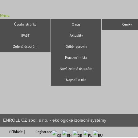
Menu
Úvodní stránka
O nás
Ceníky
IPAST
Aktuality
Zelená úsporám
Odběr surovin
Pracovní místa
Nová zelená úsporám
Napsali o nás
ENROLL CZ spol. s r.o. - ekologické izolační systémy
Přihlásit
|
Registrace