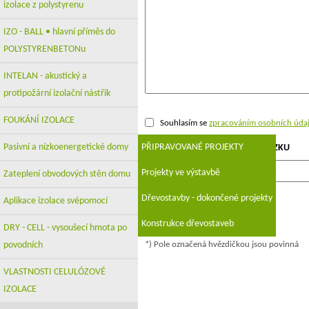
izolace z polystyrenu
IZO - BALL • hlavní příměs do
POLYSTYRENBETONu
INTELAN - akustický a
protipožární izolační nástřik
FOUKÁNÍ IZOLACE
Souhlasím se
zpracováním osobních úda
Pasivní a nízkoenergetické domy
PŘIPRAVOVANÉ PROJEKTY
PROSÍM, PŘEPIŠTE TEXT Z OBRÁZKU
Projekty ve výstavbě
Zateplení obvodových stěn domu
Dřevostavby - dokončené projekty
Aplikace izolace svépomocí
Konstrukce dřevostaveb
DRY - CELL - vysoušecí hmota po
povodních
*) Pole označená hvězdičkou jsou povinná
VLASTNOSTI CELULÓZOVÉ
IZOLACE