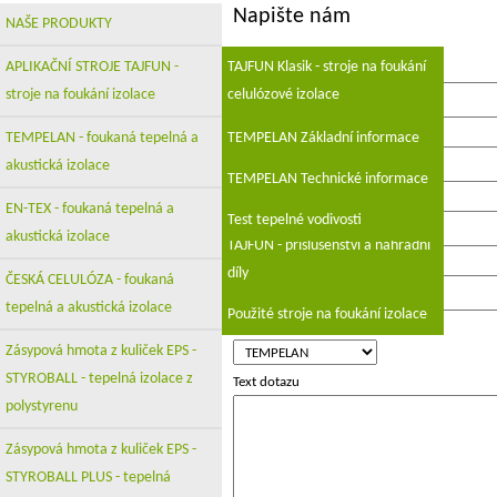
Napište nám
NAŠE PRODUKTY
APLIKAČNÍ STROJE TAJFUN -
TAJFUN Klasik - stroje na foukání
Jméno a přijmení (firma)
*
stroje na foukání izolace
celulózové izolace
Telefon (mobil)
*
TAJFUN UNI - univerzální stroj na
TEMPELAN - foukaná tepelná a
TEMPELAN Základní informace
foukání izolace
akustická izolace
TEMPELAN Technické informace
E-mail
*
TAJFUN - K
EN-TEX - foukaná tepelná a
Test tepelné vodivosti
akustická izolace
TAJFUN - příslušenství a náhradní
Adresa (obec, PSČ)
*
díly
ČESKÁ CELULÓZA - foukaná
tepelná a akustická izolace
Použité stroje na foukání izolace
Vyberte z možností
*
Zásypová hmota z kuliček EPS -
STYROBALL - tepelná izolace z
Text dotazu
polystyrenu
Zásypová hmota z kuliček EPS -
STYROBALL PLUS - tepelná