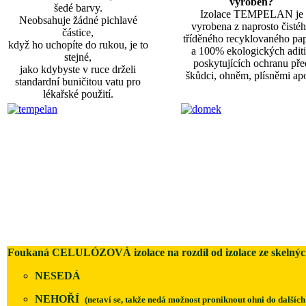
vyroben?
šedé barvy.
Izolace TEMPELAN je
Neobsahuje žádné pichlavé
vyrobena z naprosto čisté
částice,
tříděného recyklovaného pap
když ho uchopíte do rukou, je to
a 100% ekologických adit
stejné,
poskytujících ochranu pře
jako kdybyste v ruce drželi
škůdci, ohněm, plísněmi ap
standardní buničitou vatu pro
lékařské použití.
Foukaná CELULÓZOVÁ izolace na rozdíl od izolace ze skelnýc
NESEDÁ
NEHOŘÍ
(netaví se, takže nedá možnost proniknout ohni do dalších 