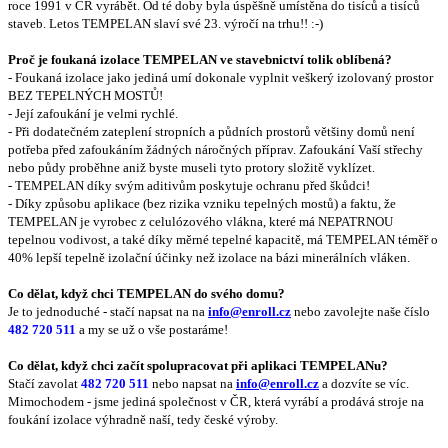
roce 1991 v ČR vyrábět. Od té doby byla úspěšně umístěna do tisíců a tisíců
staveb. Letos TEMPELAN slaví své 23. výročí na trhu!! :-)
Proč je foukaná izolace TEMPELAN ve stavebnictví tolik oblíbená?
- Foukaná izolace jako jediná umí dokonale vyplnit veškerý izolovaný prostor
BEZ TEPELNÝCH MOSTŮ!
- Její zafoukání je velmi rychlé.
- Při dodatečném zateplení stropních a půdních prostorů většiny domů není
potřeba před zafoukáním žádných náročných příprav. Zafoukání Vaší střechy
nebo půdy proběhne aniž byste museli tyto protory složitě vyklízet.
- TEMPELAN díky svým aditivům poskytuje ochranu před škůdci!
- Díky způsobu aplikace (bez rizika vzniku tepelných mostů) a faktu, že
TEMPELAN je vyrobec z celulózového vlákna, které má NEPATRNOU
tepelnou vodivost, a také díky měrné tepelné kapacitě, má TEMPELAN téměř o
40% lepší tepelně izolační účinky než izolace na bázi minerálních vláken.
Co dělat, když chci TEMPELAN do svého domu?
Je to jednoduché - stačí napsat na na
info@enroll.cz
nebo zavolejte naše číslo
482 720 511
a my se už o vše postaráme!
Co dělat, když chci začít spolupracovat při aplikaci TEMPELANu?
Stačí zavolat
482 720 511
nebo napsat na
info@enroll.cz
a dozvíte se víc.
Mimochodem - jsme jediná společnost v ČR, která vyrábí a prodává stroje na
foukání izolace výhradně naší, tedy české výroby.