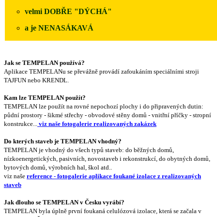
velmi DOBŘE "DÝCHÁ"
a je NENASÁKAVÁ
Jak se TEMPELAN používá?
Aplikace TEMPELANu se převážně provádí zafoukáním speciálními stroji
TAJFUN nebo KRENDL.
Kam lze TEMPELAN použít?
TEMPELAN lze použít na rovné nepochozí plochy i do připravených dutin:
půdní prostory - šikmé střechy - obvodové stěny domů - vnitřní příčky - stropní
konstrukce...
viz naše fotogalerie realizovaných zakázek
Do kterých staveb je TEMPELAN vhodný?
TEMPELAN je vhodný do všech typů staveb: do běžných domů,
nízkoenergetických, pasivních, novostaveb i rekonstrukcí, do obytných domů,
bytových domů, výrobních hal, škol atd..
viz naše
reference - fotogalerie aplikace foukané izolace z realizovaných
staveb
Jak dlouho se TEMPELAN v Česku vyrábí?
TEMPELAN byla úplně první foukaná celulózová izolace, která se začala v