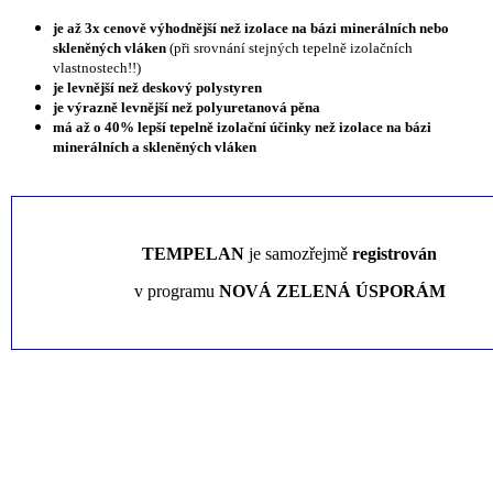
je až 3x cenově výhodnější než izolace na bázi minerálních nebo
skleněných vláken
(při srovnání stejných tepelně izolačních
vlastnostech!!
)
je levnější než deskový polystyren
je výrazně levnější než polyuretanová pěna
má až o 40% lepší tepelně izolační účinky než izolace na bázi
minerálních a skleněných vláken
TEMPELAN
je samozřejmě
registrován
v programu
NOVÁ ZELENÁ ÚSPORÁM