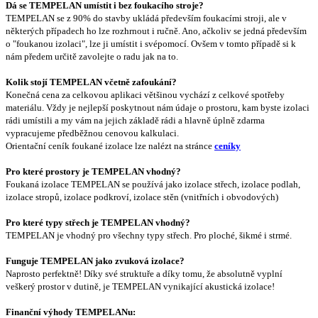
Dá se TEMPELAN umístit i bez foukacího stroje?
TEMPELAN se z 90% do stavby ukládá především foukacími stroji, ale v
některých případech ho lze rozhrnout i ručně. Ano, ačkoliv se jedná především
o "foukanou izolaci", lze ji umístit i svépomocí. Ovšem v tomto případě si k
nám předem určitě zavolejte o radu jak na to.
Kolik stojí TEMPELAN včetně zafoukání?
Konečná cena za celkovou aplikaci většinou vychází z celkové spotřeby
materiálu. Vždy je nejlepší poskytnout nám údaje o prostoru, kam byste izolaci
rádi umístili a my vám na jejich základě rádi a hlavně úplně zdarma
vypracujeme předběžnou cenovou kalkulaci.
Orientační ceník foukané izolace lze nalézt na stránce
ceníky
Pro které prostory je TEMPELAN vhodný?
Foukaná izolace TEMPELAN se používá jako izolace střech, izolace podlah,
izolace stropů, izolace podkroví, izolace stěn (vnitřních i obvodových)
Pro které typy střech je TEMPELAN vhodný?
TEMPELAN je vhodný pro všechny typy střech. Pro ploché, šikmé i strmé.
Funguje TEMPELAN jako zvuková izolace?
Naprosto perfektně! Díky své struktuře a díky tomu, že absolutně vyplní
veškerý prostor v dutině, je TEMPELAN vynikající akustická izolace!
Finanční výhody TEMPELANu: