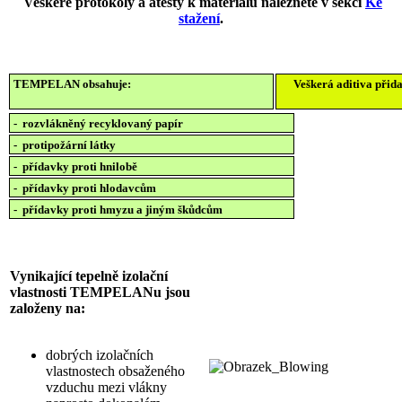
Veškeré protokoly a atesty k materiálu naleznete v sekci
Ke
stažení
.
TEMPELAN obsahuje:
Veškerá aditiva při
- rozvlákněný recyklovaný papír
- protipožární látky
- přídavky proti hnilobě
- přídavky proti hlodavcům
- přídavky proti hmyzu a jiným škůdcům
Vynikající tepelně izolační
vlastnosti TEMPELANu jsou
založeny na:
dobrých izolačních
vlastnostech obsaženého
vzduchu mezi vlákny