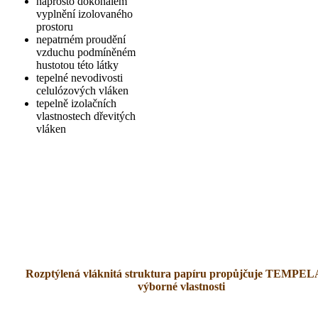
naprosto dokonalém
vyplnění izolovaného
prostoru
nepatrném proudění
vzduchu podmíněném
hustotou této látky
tepelné nevodivosti
celulózových vláken
tepelně izolačních
vlastnostech dřevitých
vláken
Rozptýlená vláknitá struktura papíru propůjčuje TEMPE
výborné vlastnosti