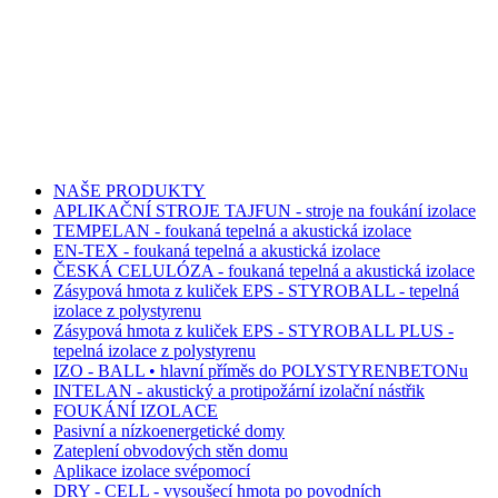
NAŠE PRODUKTY
APLIKAČNÍ STROJE TAJFUN - stroje na foukání izolace
TEMPELAN - foukaná tepelná a akustická izolace
EN-TEX - foukaná tepelná a akustická izolace
ČESKÁ CELULÓZA - foukaná tepelná a akustická izolace
Zásypová hmota z kuliček EPS - STYROBALL - tepelná
izolace z polystyrenu
Zásypová hmota z kuliček EPS - STYROBALL PLUS -
tepelná izolace z polystyrenu
IZO - BALL • hlavní příměs do POLYSTYRENBETONu
INTELAN - akustický a protipožární izolační nástřik
FOUKÁNÍ IZOLACE
Pasivní a nízkoenergetické domy
Zateplení obvodových stěn domu
Aplikace izolace svépomocí
DRY - CELL - vysoušecí hmota po povodních