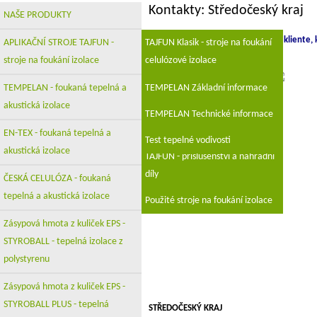
Kontakty: Středočeský kraj
NAŠE PRODUKTY
Vážený kliente, k
APLIKAČNÍ STROJE TAJFUN -
TAJFUN Klasik - stroje na foukání
stroje na foukání izolace
celulózové izolace
TAJFUN UNI - univerzální stroj na
TEMPELAN - foukaná tepelná a
TEMPELAN Základní informace
foukání izolace
akustická izolace
TEMPELAN Technické informace
TAJFUN - K
EN-TEX - foukaná tepelná a
Test tepelné vodivosti
akustická izolace
TAJFUN - příslušenství a náhradní
díly
ČESKÁ CELULÓZA - foukaná
tepelná a akustická izolace
Použité stroje na foukání izolace
Zásypová hmota z kuliček EPS -
STYROBALL - tepelná izolace z
polystyrenu
Zásypová hmota z kuliček EPS -
STYROBALL PLUS - tepelná
STŘEDOČESKÝ KRAJ