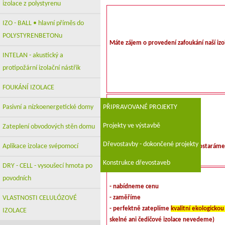
izolace z polystyrenu
IZO - BALL • hlavní příměs do
POLYSTYRENBETONu
Máte zájem o provedení zafoukání naší izo
INTELAN - akustický a
protipožární izolační nástřik
FOUKÁNÍ IZOLACE
Pasivní a nízkoenergetické domy
PŘIPRAVOVANÉ PROJEKTY
Zavolejte nám na
tel
482 720 511
Projekty ve výstavbě
Zateplení obvodových stěn domu
nebo napište na
Dřevostavby - dokončené projekty
Aplikace izolace svépomocí
info@enroll.cz
a my už se o vše postaráme
Konstrukce dřevostaveb
DRY - CELL - vysoušecí hmota po
povodních
- nabídneme cenu
VLASTNOSTI CELULÓZOVÉ
- zaměříme
- perfektně zateplíme
kvalitní ekologickou 
IZOLACE
skelné ani čedičové izolace nevedeme)