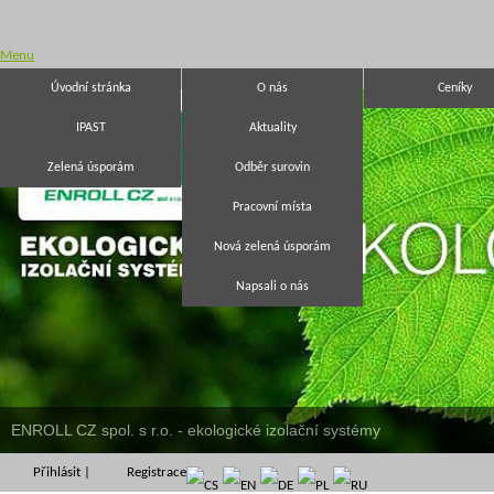
Menu
Úvodní stránka
O nás
Ceníky
IPAST
Aktuality
Zelená úsporám
Odběr surovin
Pracovní místa
Nová zelená úsporám
Napsali o nás
ENROLL CZ spol. s r.o. - ekologické izolační systémy
Přihlásit
|
Registrace